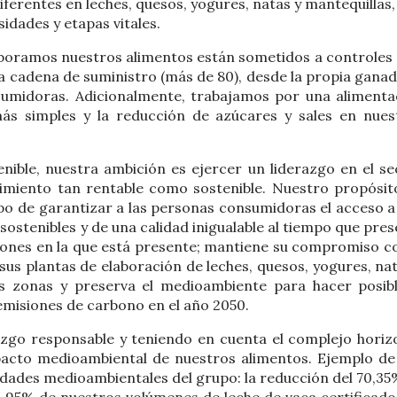
erentes en leches, quesos, yogures, natas y mantequillas,
idades y etapas vitales.
elaboramos nuestros alimentos están sometidos a controles
 la cadena de suministro (más de 80), desde la propia gana
nsumidoras. Adicionalmente, trabajamos por una alimenta
más simples y la reducción de azúcares y sales en nues
nible, nuestra ambición es ejercer un liderazgo en el se
cimiento tan rentable como sostenible. Nuestro propósit
rupo de garantizar a las personas consumidoras el acceso a
sostenibles y de una calidad inigualable al tiempo que pre
egiones en la que está presente; mantiene su compromiso co
sus plantas de elaboración de leches, quesos, yogures, nat
tas zonas y preserva el medioambiente para hacer posibl
s emisiones de carbono en el año 2050.
zgo responsable y teniendo en cuenta el complejo horiz
acto medioambiental de nuestros alimentos. Ejemplo de 
ridades medioambientales del grupo: la reducción del 70,35
el 95% de nuestros volúmenes de leche de vaca certificado