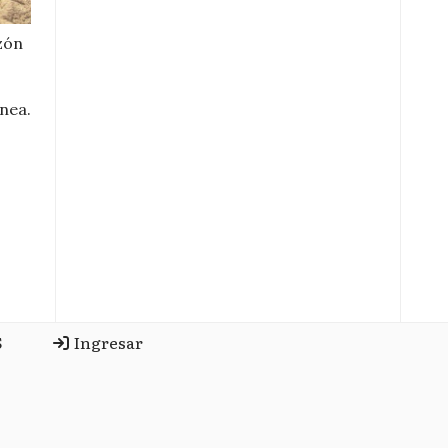
zón
nea.
S
Ingresar