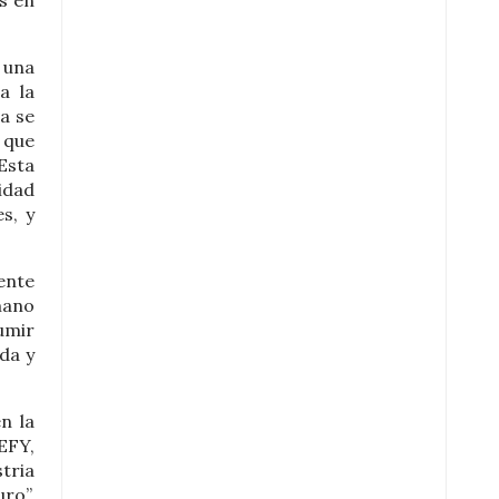
 una
a la
va se
 que
Esta
idad
s, y
ente
mano
umir
da y
n la
EFY,
tria
ro”.