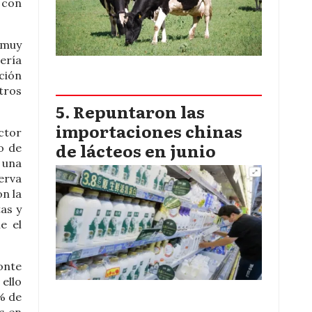
 con
 muy
dería
ción
tros
Repuntaron las
importaciones chinas
ctor
de lácteos en junio
o de
 una
serva
n la
as y
e el
onte
ello
% de
s en