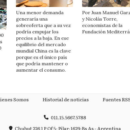
Una menor demanda
Por Juan Manuel Gar
generaría una
y Nicolás Torre,
sobreoferta que a su vez
economistas de la
podría empujar los
Fundación Mediterrá
00
precios a la baja. En ese
s
equilibrio del mercado
0
mundial China es la clave
porque es el único país
que podría mantener o
aumentar el consumo.
ienes Somos
Historial de noticias
Fuentes RS
011.15.5667.5788
Chubut 226 1 P Of 5- Pilar-1629-Bs As - Argentina