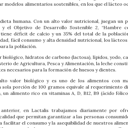
modelos alimentarios sostenibles, en los que el lácteo o
dieta humana. Con un alto valor nutricional, juegan un p
l y el Objetivo de Desarrollo Sostenible 2, “Hambre ce
iene déficit de calcio y un 35% del total de la població
idad, fácil consumo y alta densidad nutricional, los lácteo
ara la población.
 biológico, hidratos de carbono (lactosa), lípidos, yodo, ca
isterio de Agricultura, Pesca y Alimentación, la leche const
tes necesarios para la formación de huesos y dientes.
alto valor biológico y es uno de los alimentos con m
a sola porción de 100 gramos equivale al requerimiento di
 un alimento rico en vitaminas A, D, B12, B9 (ácido fólico
 anterior, en Lactalis trabajamos diariamente por ofr
e calidad que permitan garantizar a las personas consumid
 facilitar el consumo y la asequibilidad de nuestros alime