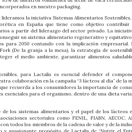
 incorporados en nuestro packaging.
lideramos la iniciativa Sistemas Alimentarios Sostenibles,
orética en España que tiene como objetivo contribuir 
ios a partir del liderazgo del sector privado. La iniciati
onseguir un sistema alimentario regenerativo y equitativo
vos para 2050 contando con la implicación empresarial. 
ork (De la granja a la mesa), la estrategia de sostenibil
teger el medio ambiente, garantizar alimentos saludable
enibles, para Lactalis es esencial defender el compon
estra colaboración en la campaña “3 lácteos al día” de la 
, que recuerda a los consumidores la importancia de cons
s esenciales para el organismo, dentro de una dieta varia
e los sistemas alimentarios y el papel de los lácteos e
 asociaciones sectoriales como FENIL, FIABN, AECOC, A
con todos los miembros de la cadena de valor y de la indus
o y apasionante propósito de Lactalis de “Nutrir el Futu