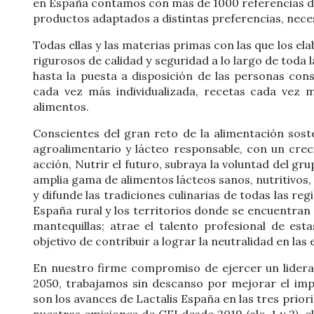
en España contamos con más de 1000 referencias dif
productos adaptados a distintas preferencias, neces
Todas ellas y las materias primas con las que los 
rigurosos de calidad y seguridad a lo largo de toda
hasta la puesta a disposición de las personas co
cada vez más individualizada, recetas cada vez 
alimentos.
Conscientes del gran reto de la alimentación soste
agroalimentario y lácteo responsable, con un cre
acción, Nutrir el futuro, subraya la voluntad del g
amplia gama de alimentos lácteos sanos, nutritivos, 
y difunde las tradiciones culinarias de todas las r
España rural y los territorios donde se encuentran 
mantequillas; atrae el talento profesional de es
objetivo de contribuir a lograr la neutralidad en la
En nuestro firme compromiso de ejercer un lidera
2050, trabajamos sin descanso por mejorar el imp
son los avances de Lactalis España en las tres prio
nuestras emisiones de GEI desde 2019 (alc. 1 y 2), 