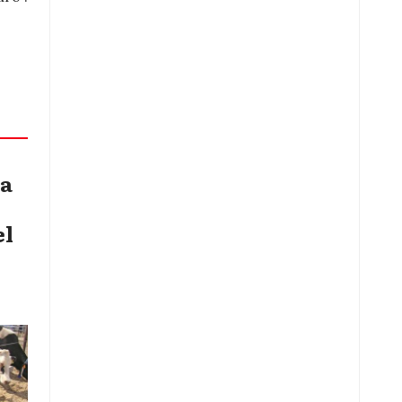
ra
el