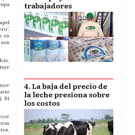
trabajadores
cupa
apel
ro”.
n en
s son
lcio,
ituye
La baja del precio de
ayor
ario
la leche presiona sobre
), B1
los costos
ecer
oras
ntos,